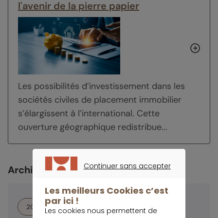
l'avenir de la pierre papier
Les possibilités d’investissement dans les
sociétés civiles de placement immobilier
s’élargissent à l’international. Cette
ouverture géographique redistribue...
Continuer sans accepter
Archives
CONTINUER SANS ACCEPTER
Les meilleurs Cookies c’est
par ici !
2026
2025
2024
2023
Les cookies nous permettent de