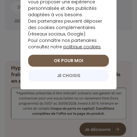
vous proposer une expérience
2021
personnalisée et des publicités
adaptées à vos besoins.
Janvier
Février
Mars
Avril
Mai
Juin
Juillet
Août
Des partenaires peuvent déposer
des cookies complémentaires
(réseaux sociaux, Google).
Pour connaître nos partenaires
consultez notre
politique cookies
.
OK POUR MOI
JE CHOISIS