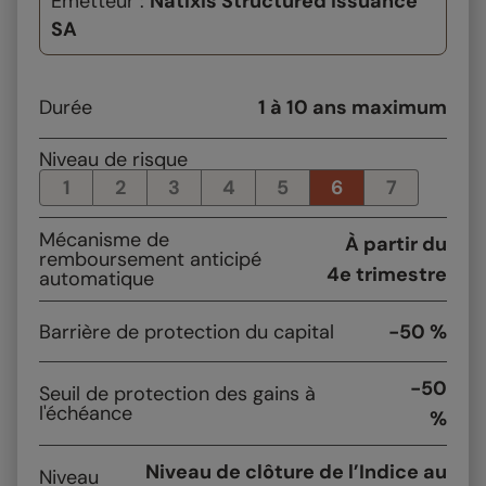
Émetteur :
Natixis Structured Issuance
SA
Durée
1 à 10 ans maximum
Niveau de risque
1
2
3
4
5
6
7
Mécanisme de
À partir du
remboursement anticipé
4e trimestre
automatique
Barrière de protection du capital
-50 %
-50
Seuil de protection des gains à
l'échéance
%
Niveau de clôture de l’Indice au
Niveau