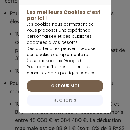
cette déduction fiscale :
CONTINUER SANS ACCEPTER
Les meilleurs Cookies c’est
Pour les salariés, il s’agit du montant le plus
par ici !
élevé entre :
Les cookies nous permettent de
vous proposer une expérience
10% des revenus de l’année n-1, nets de
personnalisée et des publicités
cotisations sociales ou des frais
adaptées à vos besoins.
Des partenaires peuvent déposer
professionnels. La déduction maximale est de
des cookies complémentaires
37 680 € pour 2026.
(réseaux sociaux, Google).
Pour connaître nos partenaires
10% du PASS (soit 4 710 € en 2026).
consultez notre
politique cookies
.
Pour les travailleurs non salariés, il s’agit du
OK POUR MOI
montant le plus élevé entre :
JE CHOISIS
10% des bénéfices imposables (BIC, BNC et
BA) + 15% des bénéfices imposables compris
entre 48 060 € et 384 480 €. La déduction
maximale est de 88 911 € (soit 10% de 8 PASS