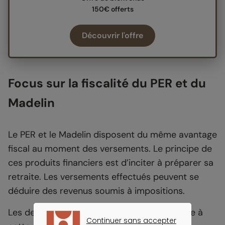
150€ offerts
Découvrir l'offre
Focus sur la fiscalité du PER et du
Madelin
Le PER et le Madelin disposent du même avantage
fiscal au moment des versements. Le principe de
ces produits financiers est d’inciter à préparer sa
retraite. Les versements effectués peuvent se
déduire des revenus soumis à impositions.
Les deux dispositifs prévoient la même limite à
Continuer sans accepter