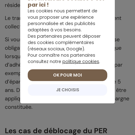
par ici !
résidence principale.
Les cookies nous permettent de
vous proposer une expérience
Le transfert se fait alors dans le compartiment
personnalisée et des publicités
collectif de votre PER.
adaptées à vos besoins.
Des partenaires peuvent déposer
Si vous souhaitez
transférer un PER
entreprise
des cookies complémentaires
obligatoire, le transfert ne peut s’effectuer que
(réseaux sociaux, Google).
Pour connaître nos partenaires
lorsque vous n’êtes plus dans l’obligation
consultez notre
politique cookies
.
d’adhérer (lorsque vous quittez l’entreprise par
exemple). Le transfert est gratuit si le plan
OK POUR MOI
d’épargne retraite est détenu depuis plus de 5
ans. Dans le cas contraire, des frais peuvent être
JE CHOISIS
appliqués à hauteur de 1 % maximum de l’épargne
constituée.
Les cas de déblocage du PER