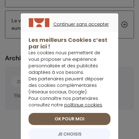
Le vrai potentiel d’un capital de 10 000
Continuer sans accepter
euros investis sur l’assurance vie sur 10 ans
CONTINUER SANS ACCEPTER
Les meilleurs Cookies c’est
par ici !
Les cookies nous permettent de
Archives
vous proposer une expérience
personnalisée et des publicités
adaptées à vos besoins.
Des partenaires peuvent déposer
2026
2025
2024
2023
des cookies complémentaires
(réseaux sociaux, Google).
Mars
Avril
Pour connaître nos partenaires
consultez notre
politique cookies
.
OK POUR MOI
JE CHOISIS