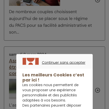
De nombreux couples choisissent
aujourd’hui de se placer sous le régime
du PACS pour sa facilité administrative et
son...
samedi 9 mars 2024
Assurance vie en 2024 : comment
Continuer sans accepter
être sûr de signer le meilleur
CONTINUER SANS ACCEPTER
contrat ?
Les meilleurs Cookies c’est
par ici !
Les cookies nous permettent de
vous proposer une expérience
personnalisée et des publicités
adaptées à vos besoins.
L’assurance vie se place toujours au
Des partenaires peuvent déposer