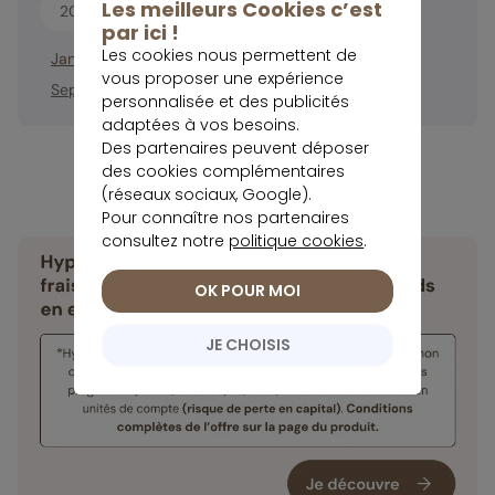
Les meilleurs Cookies c’est
2026
2025
2024
2023
par ici !
Les cookies nous permettent de
Janvier
Février
Mars
Avril
Mai
Juin
Juillet
Août
vous proposer une expérience
Septembre
Octobre
Novembre
Décembre
personnalisée et des publicités
adaptées à vos besoins.
Des partenaires peuvent déposer
des cookies complémentaires
(réseaux sociaux, Google).
Pour connaître nos partenaires
consultez notre
politique cookies
.
OK POUR MOI
JE CHOISIS