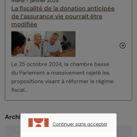
mardi 7 janvier 2025
La fiscalité de la donation anticipée
de l’assurance vie pourrait être
modifiée
Le 25 octobre 2024, la chambre basse
du Parlement a massivement rejeté les
propositions visant à réformer le régime
fiscal...
Archives
Continuer sans accepter
CONTINUER SANS ACCEPTER