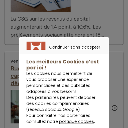
La CSG sur les revenus du capital
augmenterait de 1,4 point, à 10,6%. Les
prélèvements sociaux atteindraient 18...
Continuer sans accepter
CONTINUER SANS ACCEPTER
Les meilleurs Cookies c’est
vendredi 7 novembre 2025
par ici !
Budget 2026 : la transmission du
Les cookies nous permettent de
capital de l’assurance vie avant le
vous proposer une expérience
décès du titulaire serait plus facile
personnalisée et des publicités
adaptées à vos besoins.
Des partenaires peuvent déposer
des cookies complémentaires
(réseaux sociaux, Google).
Pour connaître nos partenaires
consultez notre
politique cookies
.