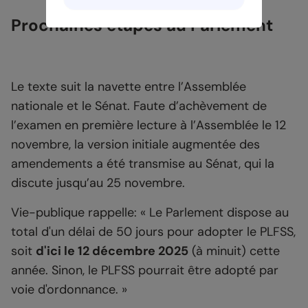
Prochaines étapes au Parlement
Le texte suit la navette entre l’Assemblée
nationale et le Sénat. Faute d’achèvement de
l’examen en première lecture à l’Assemblée le 12
novembre, la version initiale augmentée des
amendements a été transmise au Sénat, qui la
discute jusqu’au 25 novembre.
Vie-publique rappelle: « Le Parlement dispose au
total d'un délai de 50 jours pour adopter le PLFSS,
soit
d'ici le 12 décembre 2025
(à minuit) cette
année. Sinon, le PLFSS pourrait être adopté par
voie d'ordonnance. »