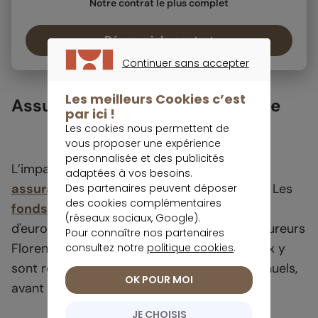
Notre contrat le plus complet
Découvrir le contrat
Continuer sans accepter
CONTINUER SANS ACCEPTER
Les meilleurs Cookies c’est
Assurance vie: un enjeu de taille
par ici !
Les cookies nous permettent de
vous proposer une expérience
personnalisée et des publicités
L’impact est particulièrement suivi pour l’
adaptées à vos besoins.
assurance vie
, placement phare en France. Les
Des partenaires peuvent déposer
des cookies complémentaires
fonds en euros
totalisent « 1 700 milliards
(réseaux sociaux, Google).
d'euros », selon la présidente de France Assureurs
Pour connaître nos partenaires
Florence Lustman. Les prélèvements sociaux y
consultez notre
politique cookies
.
sont retenus à la source, sur les intérêts annuels,
OK POUR MOI
avant capitalisation.
JE CHOISIS