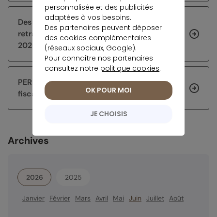
personnalisée et des publicités
adaptées à vos besoins.
Des décalages prévus pour le paiement des
Des partenaires peuvent déposer
retraites de base et complémentaire en août
des cookies complémentaires
2026
(réseaux sociaux, Google).
Pour connaître nos partenaires
consultez notre
politique cookies
.
PER ou assurance vie : comprendre l’écart
OK POUR MOI
fiscal en 2026
JE CHOISIS
Archives
2026
2025
Janvier
Février
Mars
Avril
Mai
Juin
Juillet
Août