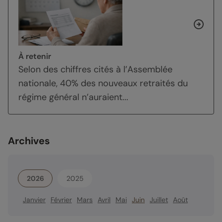
À retenir
Selon des chiffres cités à l’Assemblée
nationale, 40% des nouveaux retraités du
régime général n’auraient...
Archives
2026
2025
Janvier
Février
Mars
Avril
Mai
Juin
Juillet
Août