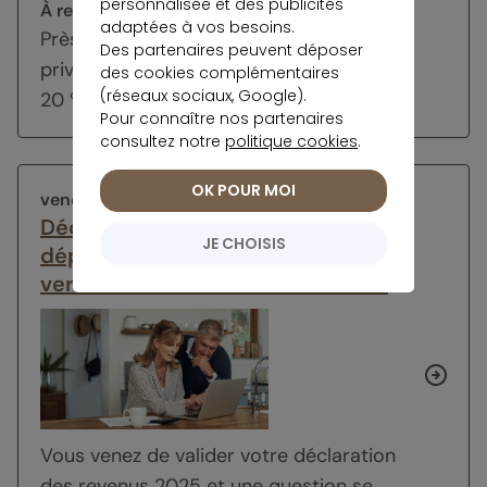
personnalisée et des publicités
À retenir
adaptées à vos besoins.
Près de 70 % des détenteurs d’un PER
Des partenaires peuvent déposer
privilégient une sortie en capital, contre
des cookies complémentaires
(réseaux sociaux, Google).
20 % pour la...
Pour connaître nos partenaires
consultez notre
politique cookies
.
OK POUR MOI
vendredi 12 juin 2026
Déclaration des revenus 2025
JE CHOISIS
déposée : faut-il envisager un
versement sur son PER en 2026 ?
Vous venez de valider votre déclaration
des revenus 2025 et une question se