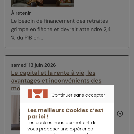
À retenir
Le besoin de financement des retraites
grimpe en flèche et devrait atteindre 2,4
% du PIB en...
samedi 13 juin 2026
Le capital et la rente à vie, les
avantages et inconvénients des
modes de sortie du PER
Continuer sans accepter
CONTINUER SANS ACCEPTER
Les meilleurs Cookies c’est
par ici !
Les cookies nous permettent de
vous proposer une expérience