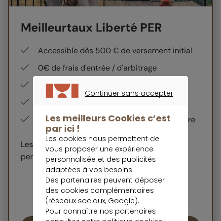
Meilleurtaux Liberté PER
Accessible dès 500 € de versement initial
0€ de frais d'entrée / d'arbitrage
La gestion pilotée Pilot
Continuer sans accepter
Un fonds en euros de qualité
CONTINUER SANS ACCEPTER
Les meilleurs Cookies c’est
Plus de 700 UC disponibles en gestion libre
par ici !
Les cookies nous permettent de
Les unités de compte présentent un risque de
vous proposer une expérience
perte en capital.
personnalisée et des publicités
adaptées à vos besoins.
Des partenaires peuvent déposer
des cookies complémentaires
(réseaux sociaux, Google).
Pour connaître nos partenaires