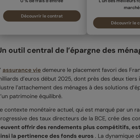
0 % de frais d’entrée
L'un des meilleurs 
marché
Découvrir le contrat
Découvrir le 
Un outil central de l’épargne des ména
’
assurance vie
demeure le placement favori des Fran
illiards d’euros début 2025, dont près des deux tiers
llustre l’attachement des ménages à des solutions d’ép
’un patrimoine équilibré.
e contexte monétaire actuel, qui est marqué par un ral
rogressive des taux directeurs de la BCE, crée des co
euvent offrir des rendements plus compétitifs, est
insi la pertinence des fonds euros
. La dynamique o