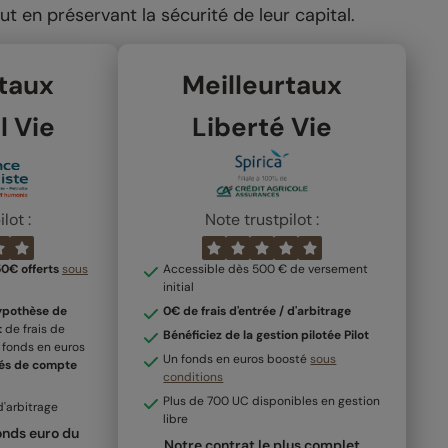
ut en préservant la sécurité de leur capital.
rtaux
Meilleurtaux
l Vie
Liberté Vie
lot :
Note trustpilot :
50€ offerts
sous
Accessible dès 500 € de versement
initial
pothèse de
0€ de frais d'entrée / d'arbitrage
t
de frais de
Bénéficiez de la gestion pilotée Pilot
 fonds en euros
Un fonds en euros boosté
sous
tés de compte
conditions
Plus de 700 UC disponibles en gestion
d'arbitrage
libre
fonds euro du
Notre contrat le plus complet