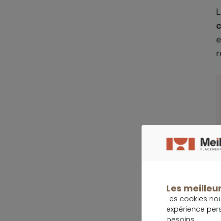
L
c
e
r
S
Les meilleur
d
Les cookies no
a
expérience per
besoins.