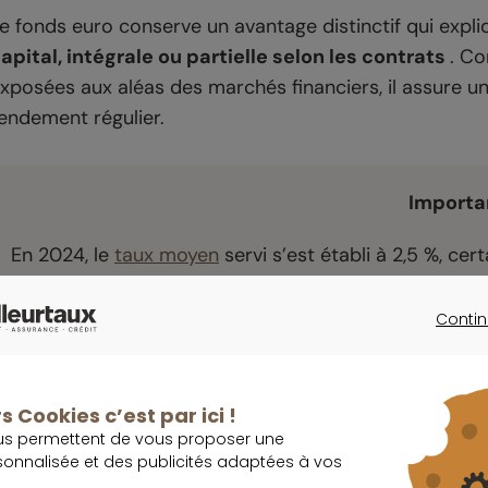
e fonds euro conserve un avantage distinctif qui expli
apital, intégrale ou partielle selon les contrats
. Co
xposées aux aléas des marchés financiers, il assure u
endement régulier.
Importa
En 2024, le
taux moyen
servi s’est établi à 2,5 %, ce
performances supérieures à 3 %. Avec la baisse du ren
repositionne le
fonds euro
comme une solution concur
Contin
CONTINU
on efficacité repose sur une gestion rigoureuse et pru
s Cookies c’est par ici !
’obligations souveraines, de dettes d’entreprises bien
us permettent de vous proposer une
llocation défensive qui garantit une forte résilience
sonnalisée et des publicités adaptées à vos