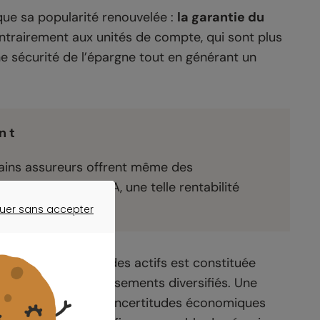
que sa popularité renouvelée :
la garantie du
ntrairement aux unités de compte, qui sont plus
ne sécurité de l’épargne tout en générant un
n t
rtains assureurs offrent même des
dement du livret A, une telle rentabilité
rentielle.
uer sans accepter
ER SANS ACCEPTER
dente. La majorité des actifs est constituée
 notées et d’investissements diversifiés. Une
, notamment face aux incertitudes économiques