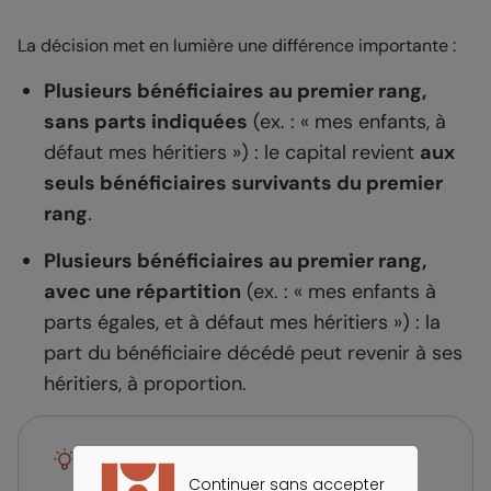
La décision met en lumière une différence importante :
Plusieurs bénéficiaires au premier rang,
sans parts indiquées
(ex. : « mes enfants, à
défaut mes héritiers ») : le capital revient
aux
seuls bénéficiaires survivants du premier
rang
.
Plusieurs bénéficiaires au premier rang,
avec une répartition
(ex. : « mes enfants à
parts égales, et à défaut mes héritiers ») : la
part du bénéficiaire décédé peut revenir à ses
héritiers, à proportion.
Bon à savoir
Continuer sans accepter