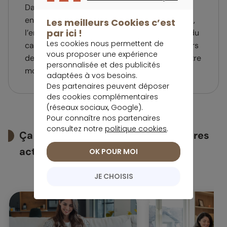
Dans l’exemple évoqué : si l’assuré avait deux
CONTINUER SANS ACCEPTER
enfants et que l’un d’eux meurt juste après lui,
Les meilleurs Cookies c’est
par ici !
l’enfant survivant peut prétendre à la moitié du
Les cookies nous permettent de
capital, tandis que les petits-enfants (héritiers
vous proposer une expérience
de l’enfant décédé) peuvent prétendre à l’autre
personnalisée et des publicités
moitié
adaptées à vos besoins.
Des partenaires peuvent déposer
des cookies complémentaires
(réseaux sociaux, Google).
Pour connaître nos partenaires
consultez notre
politique cookies
.
Ça peut vous intéresser : les dernières
actualités retraite
OK POUR MOI
JE CHOISIS