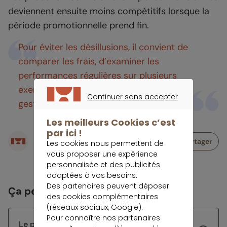
deviennent ensuite moins compétitifs lorsque la
période promotionnelle prend fin.
Pour éviter les désillusions, il convient de
comparer les frais, d’examiner les
performances régulières sur plusieurs
exercices et de vérifier les conditions de
Continuer sans accepter
gestion.
CONTINUER SANS ACCEPTER
Les meilleurs Cookies c’est
par ici !
Écrit par
Partager
Les cookies nous permettent de
Rédaction meilleurtaux Placement
vous proposer une expérience
personnalisée et des publicités
adaptées à vos besoins.
Des partenaires peuvent déposer
Ça peut vous intéresser
des cookies complémentaires
(réseaux sociaux, Google).
Pour connaître nos partenaires
Le projet de l’été de Morgane : sécuriser son