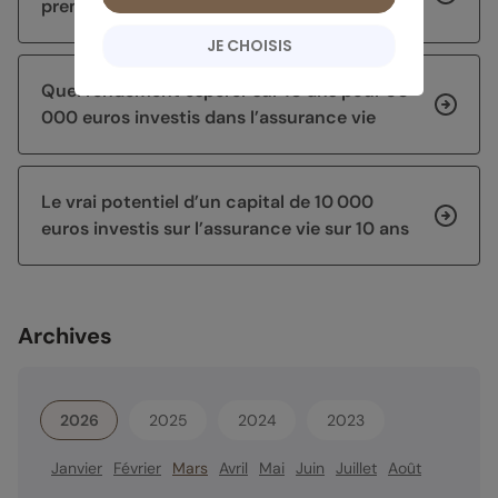
premier semestre 2026
JE CHOISIS
Quel rendement espérer sur 10 ans pour 30
000 euros investis dans l’assurance vie
Le vrai potentiel d’un capital de 10 000
euros investis sur l’assurance vie sur 10 ans
Archives
2026
2025
2024
2023
Janvier
Février
Mars
Avril
Mai
Juin
Juillet
Août