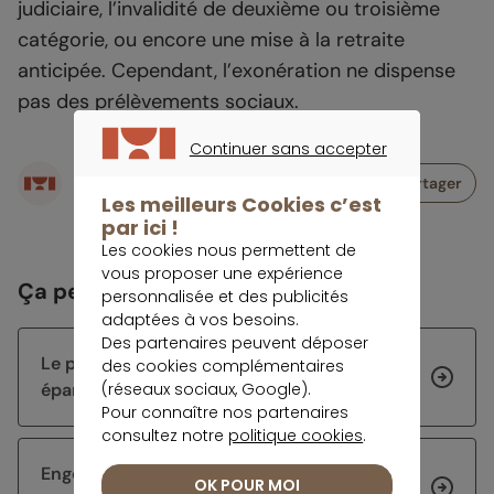
judiciaire, l’invalidité de deuxième ou troisième
catégorie, ou encore une mise à la retraite
anticipée. Cependant, l’exonération ne dispense
pas des prélèvements sociaux.
Continuer sans accepter
Écrit par
CONTINUER SANS ACCEPTER
Partager
Rédaction meilleurtaux Placement
Les meilleurs Cookies c’est
par ici !
Les cookies nous permettent de
vous proposer une expérience
Ça peut vous intéresser
personnalisée et des publicités
adaptées à vos besoins.
Des partenaires peuvent déposer
Le projet de l’été de Morgane : sécuriser son
des cookies complémentaires
(réseaux sociaux, Google).
épargne avant de chercher du rendement
Pour connaître nos partenaires
consultez notre
politique cookies
.
Engouement inédit pour l’assurance vie au
OK POUR MOI