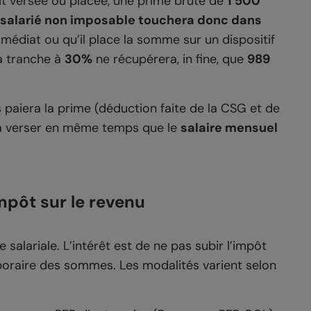
oit versée ou placée, une prime brute de
1 500
 salarié non imposable touchera donc dans
médiat ou qu’il place la somme sur un dispositif
la tranche à
30%
ne récupérera,
in fine
, que
989
s paiera la prime (déduction faite de la CSG et de
e la verser en même temps que le
salaire mensuel
impôt sur le revenu
e salariale. L’intérêt est de ne pas subir l’impôt
mporaire des sommes. Les modalités varient selon