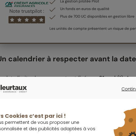
La gestion pilotée Pilot
Un fonds en euros de qualité
Note trustpilot :
Plus de 700 UC disponibles en gestion libre
Les unités de compte présentent un risque de pert
Un calendrier à respecter avant la date
a date limite de versement est fixée au
31 mai
(1)
. Ava
ocument de choix : le
bulletin d’option
(aussi appel
Contin
CONTINU
articipation
). Il peut être transmis sur papier ou de 
ne fois ce bulletin reçu, le salarié dispose de
15 jours
p
s Cookies c’est par ici !
ar courrier. À noter : une réponse à l’oral n’est pas pr
us permettent de vous proposer une
énéralement envoyés de mars à début mai.
sonnalisée et des publicités adaptées à vos