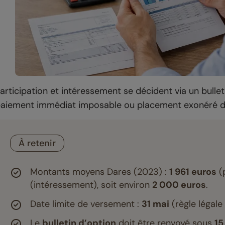
articipation et intéressement se décident via un bulleti
aiement immédiat imposable ou placement exonéré d’i
À retenir
Montants moyens Dares (2023) :
1 961 euros
(p
(intéressement), soit environ
2 000 euros
.
Date limite de versement :
31 mai
(règle légale
Le
bulletin d’option
doit être renvoyé sous
15