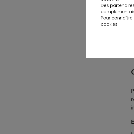
Des partenaire
complémentaire
Pour connaître
cookies
.
C
t
P
i
E