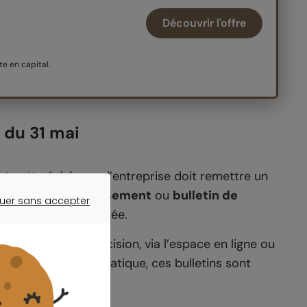
Découvrir l'offre
e en capital.
 du 31 mai
nt cette échéance, l’entreprise doit remettre un
é
bulletin d’intéressement
ou
bulletin de
uer sans accepter
ER SANS ACCEPTER
manière dématérialisée.
our indiquer sa décision, via l’espace en ligne ou
ise en compte. En pratique, ces bulletins sont