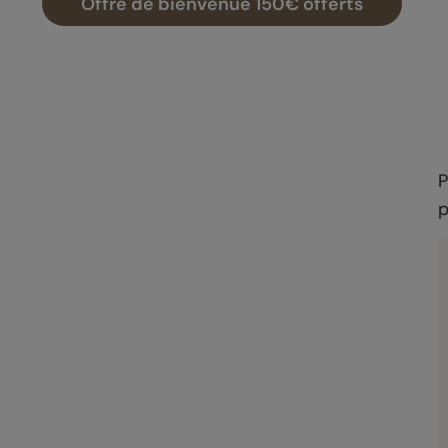
Offre de bienvenue 150€ offerts
P
p