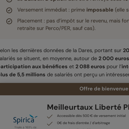
Versement immédiat : prime
imposable
(elle 
Placement : pas d’impôt sur le revenu, mais f
retraite sur Perco/PER, sauf cas).
elon les dernières données de la Dares, portant sur
2
alariés se situent, en moyenne, autour de
2 000 euro
articipation aux bénéfices
et
2 088 euros
pour l’
in
lus de 5,5 millions
de salariés ont perçu un intéress
Offre de bienvenue 
Meilleurtaux Liberté 
Accessible dès 500 € de versement initial
0€ de frais d'entrée / d'arbitrage