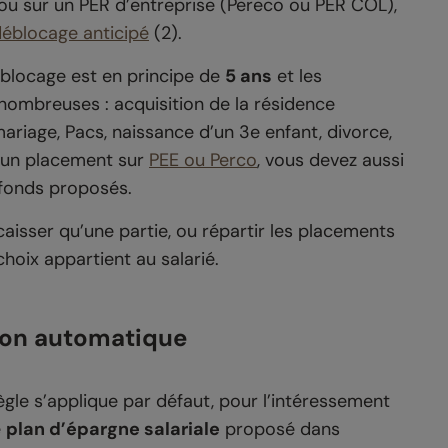
) ou sur un PER d’entreprise (Pereco ou PER COL),
éblocage anticipé
(2)
.
e blocage est en principe de
5 ans
et les
nombreuses : acquisition de la résidence
ariage, Pacs, naissance d’un 3e enfant, divorce,
r un placement sur
PEE ou Perco
, vous devez aussi
es fonds proposés.
caisser qu’une partie, ou répartir les placements
choix appartient au salarié.
tion automatique
règle s’applique par défaut, pour l’intéressement
e
plan d’épargne salariale
proposé dans