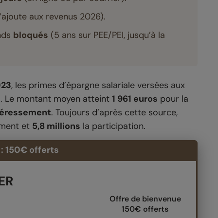
s’ajoute aux revenus 2026).
onds
bloqués
(5 ans sur PEE/PEI, jusqu’à la
023
, les primes d’épargne salariale versées aux
s
. Le montant moyen atteint
1 961 euros
pour la
téressement
. Toujours d’après cette source,
ement et
5,8 millions
la participation.
: 150€ offerts
PER
Offre de bienvenue
150€ offerts