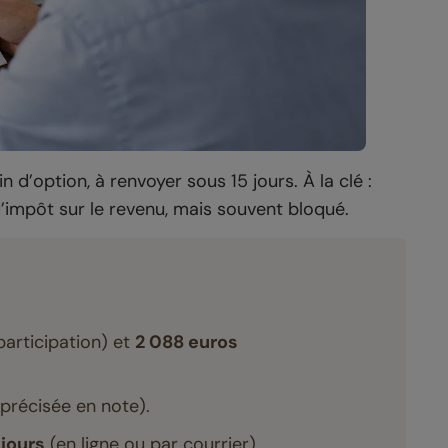
n d’option, à renvoyer sous 15 jours. À la clé :
mpôt sur le revenu, mais souvent bloqué.
articipation) et
2 088 euros
 précisée en note).
 jours
(en ligne ou par courrier).