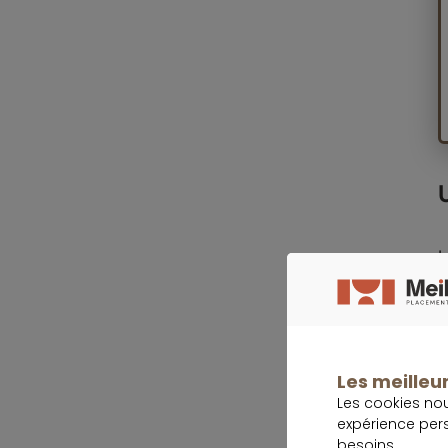
L
d
p
U
Les meilleur
p
Les cookies no
g
expérience per
besoins.