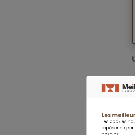
«
e
S
a
Les meilleur
L
Les cookies no
expérience per
d
besoins.