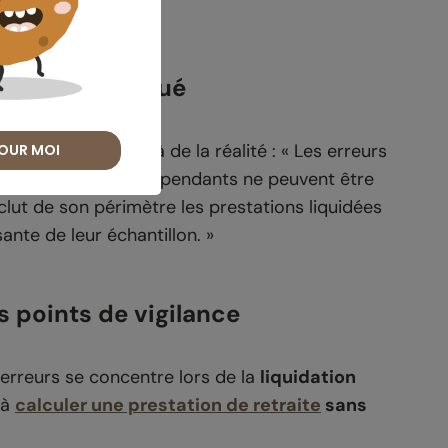
2024 ».
être sous-évalué
rrait être en deçà de la réalité : « Les erreurs
OUR MOI
 des travailleurs indépendants ne peuvent être
xclut de son périmètre les prestations liquidées
sante de leur échantillon. »
s points de vigilance
erreurs se concentre lors de la
liquidation
 à
calculer une prestation de retraite
sans