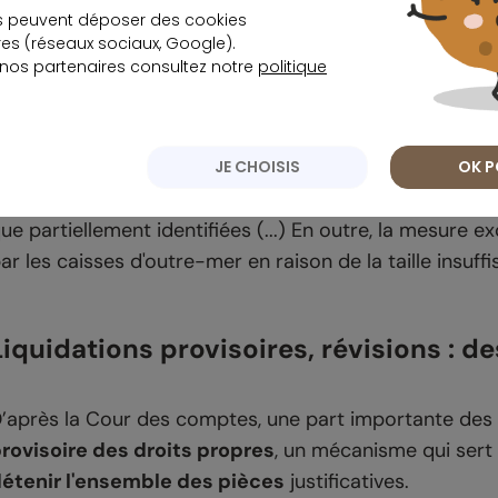
 1% du montant des prestations liquidées, comme en 
s peuvent déposer des cookies
s (réseaux sociaux, Google).
 nos partenaires consultez notre
politique
Pourquoi le coût des erreurs pourrait 
e rapport prévient que l’ampleur financière mesurée pou
JE CHOISIS
OK P
ortant sur les prestations au titre des droits propres
ue partiellement identifiées (...) En outre, la mesure e
ar les caisses d'outre-mer en raison de la taille insuffi
Liquidations provisoires, révisions : de
’après la Cour des comptes, une part importante des 
rovisoire des droits propres
, un mécanisme qui sert
étenir l'ensemble des pièces
justificatives.