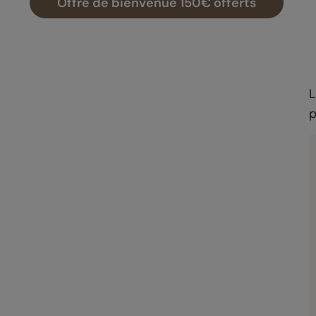
Offre de bienvenue 150€ offerts
L
p