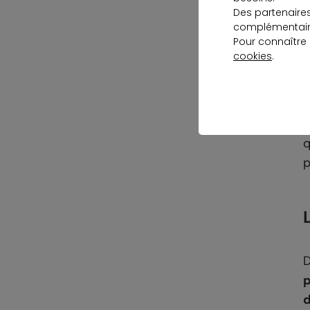
à
Des partenaire
complémentaire
Pour connaître
cookies
.
L
p
q
p
D
p
d