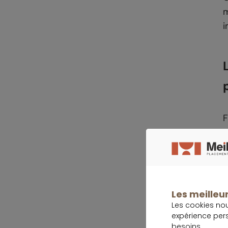
m
i
F
a
r
p
L
Les meilleur
e
Les cookies no
l
expérience per
s
besoins.