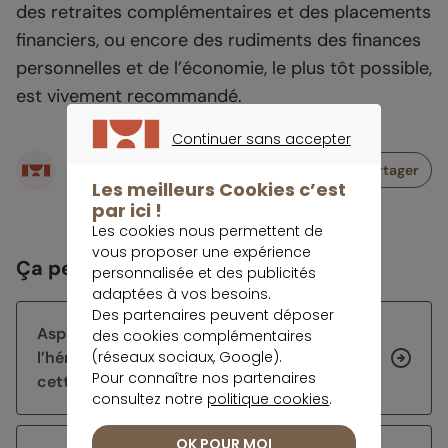
des retraites complémentaires et des placements
financiers, ou encore des rudiments des finances
personnelles et de l’économie, le plus tôt possible,
est vivement recommandé.
Continuer sans accepter
Écrit par
CONTINUER SANS ACCEPTER
Partager
Rédaction meilleurtaux Placement
Les meilleurs Cookies c’est
par ici !
Les cookies nous permettent de
vous proposer une expérience
Ça peut vous intéresser
personnalisée et des publicités
adaptées à vos besoins.
Des partenaires peuvent déposer
Aspa : le mécanisme de récupération sur
des cookies complémentaires
(réseaux sociaux, Google).
l’héritage prive des milliers de seniors de
Pour connaître nos partenaires
cette aide
consultez notre
politique cookies
.
OK POUR MOI