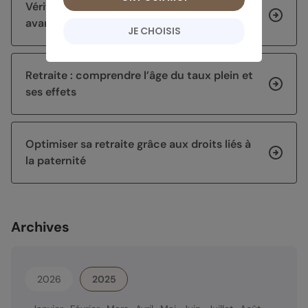
Vérifier l’éligibilité à la pension de réversion
avant de renoncer à en faire la demande
JE CHOISIS
Retraite : comprendre l’âge du taux plein et
ses effets
Optimiser sa retraite grâce aux droits liés à
la paternité
Archives
2026
2025