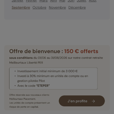
Janvier
Février
Mars
Avril
Mai
Juin
Juillet
Août
Septembre
Octobre
Novembre
Décembre