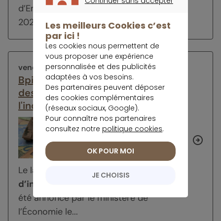
Continuer sans accepter
d’Emmanuel Macron validée en mars
CONTINUER SANS ACCEPTER
2023 ne fait pas encore l’unanimité. Si...
Les meilleurs Cookies c’est
par ici !
Les cookies nous permettent de
vous proposer une expérience
personnalisée et des publicités
vendredi 4 avril 2025
adaptées à vos besoins.
Bpifrance Défense met l’épargne
Des partenaires peuvent déposer
des Français au service de
des cookies complémentaires
l'industrie de la défense
(réseaux sociaux, Google).
Pour connaître nos partenaires
consultez notre
politique cookies
.
OK POUR MOI
Le lancement officiel du
fonds
JE CHOISIS
d’investissement Bpifrance Défense
a
été annoncé par le ministère de
l’Économie le...