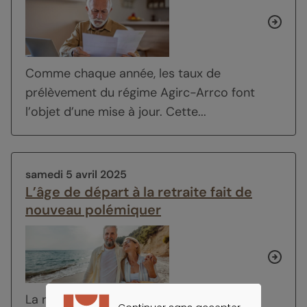
Comme chaque année, les taux de
prélèvement du régime Agirc-Arrco font
l’objet d’une mise à jour. Cette...
samedi 5 avril 2025
L’âge de départ à la retraite fait de
nouveau polémiquer
La révision du dispositif de retraite