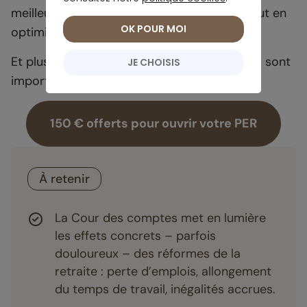
meilleurs outils pour préparer sa retraite tout en
OK POUR MOI
optimisant sa fiscalité.
Et plus on commence tôt, plus les bénéfices sont
JE CHOISIS
importants. Alors, pourquoi attendre ?
150 € offerts pour ouvrir votre PER
À retenir
La Cour des comptes met en lumière
les effets concrets – parfois
douloureux – des réformes de la
retraite : perte d’emplois, allongement
du temps de travail, inégalités accrues.