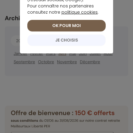
Pour connaître nos partenaires
consultez notre
politique cookies
.
Archives
OK POUR MOI
JE CHOISIS
2026
2025
Janvier
Février
Mars
Avril
Mai
Juin
Juillet
Août
Septembre
Octobre
Novembre
Décembre