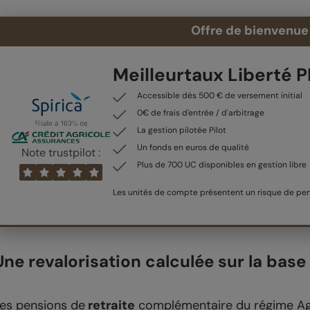
Offre de bienvenue 
Meilleurtaux Liberté 
Accessible dès 500 € de versement initial
0€ de frais d'entrée / d'arbitrage
La gestion pilotée Pilot
Un fonds en euros de qualité
Note trustpilot :
Plus de 700 UC disponibles en gestion libre
Les unités de compte présentent un risque de pert
Une revalorisation calculée sur la base 
es pensions de
retraite
complémentaire du régime Agi