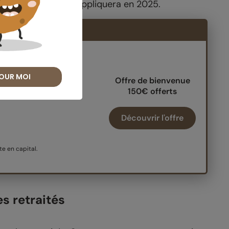
e taux exact qui s’appliquera en 2025.
: 150€ offerts
PER
OUR MOI
Offre de bienvenue
150€ offerts
Découvrir l'offre
e en capital.
es retraités