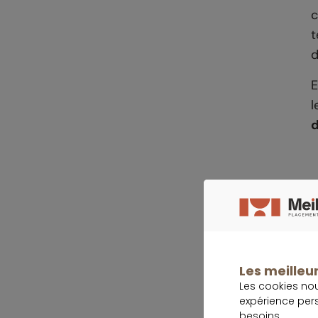
c
t
d
E
l
d
Les meilleur
Les cookies no
expérience per
I
besoins.