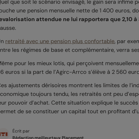
uel que soit le scénario envisagé, le gain sera infime
ouche une pension mensuelle nette de 1 400 euros, d
evalorisation attendue ne lui rapportera que 2,10 à
ausse.
Un
retraité avec une pension plus confortable
, par exe
ntre les régimes de base et complémentaire, verra ses
ême pour les mieux lotis, qui perçoivent mensuellemen
6 euros si la part de l’Agirc-Arrco s’élève à 2 560 euro
es ajustements dérisoires montrent les limites de l’ind
conomique toujours tendu, les retraités ont peu d’esp
eur pouvoir d’achat. Cette situation explique le succès
ermet de se constituer un capital tout en profitant d’
Écrit par
Rédaction meilleurtaux Placement