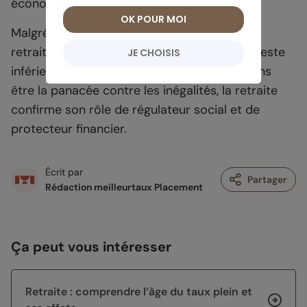
économique demeure élevé.
OK POUR MOI
Malgré tout, le taux de pauvreté global des
retraités s’est limité à 10 % en 2022, ce qui reste
JE CHOISIS
inférieur à la moyenne nationale (14,4 %). Sans
être la panacée contre les inégalités, la retraite
confirme son rôle de régulateur social et de
protecteur financier.
Écrit par
Partager
Rédaction meilleurtaux Placement
Ça peut vous intéresser
Retraite : comprendre l’âge du taux plein et