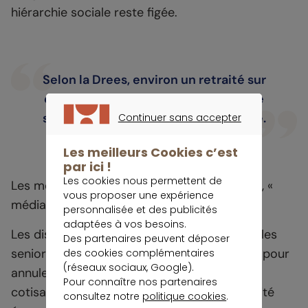
hiérarchie sociale reste figée.
Selon la Drees, environ un retraité sur
deux conserve exactement le même
standing qu’au cours de sa vie active.
Continuer sans accepter
CONTINUER SANS ACCEPTER
Les meilleurs Cookies c’est
par ici !
Les cookies nous permettent de
Les mouvements entre les classes « aisées », «
vous proposer une expérience
médianes » et « modestes » sont marginaux.
personnalisée et des publicités
adaptées à vos besoins.
Les disparités persistent, entre autres pour les
Des partenaires peuvent déposer
seniors qui doivent patienter jusqu’à 67 ans pour
des cookies complémentaires
(réseaux sociaux, Google).
annuler la décote, faute de trimestres de
Pour connaître nos partenaires
cotisation suffisants. Le risque de vulnérabilité
consultez notre
politique cookies
.