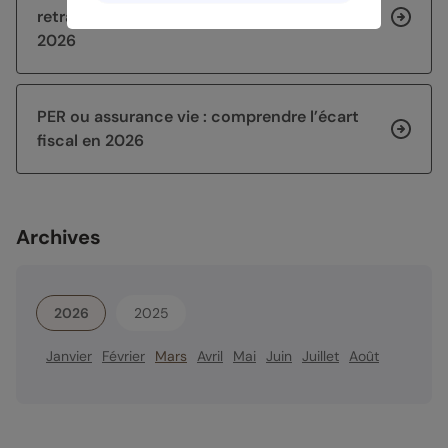
retraites de base et complémentaire en août
2026
PER ou assurance vie : comprendre l’écart
fiscal en 2026
Archives
2026
2025
Janvier
Février
Mars
Avril
Mai
Juin
Juillet
Août