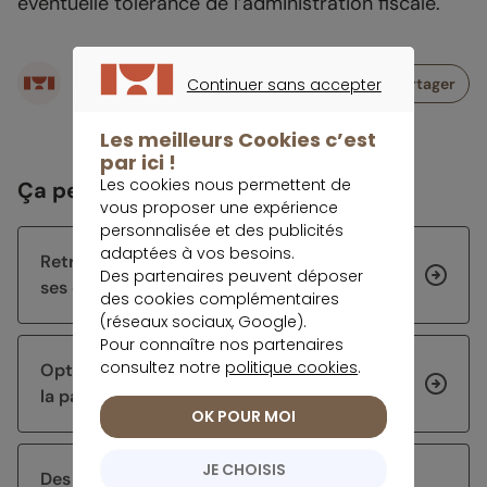
éventuelle tolérance de l’administration fiscale.
Écrit par
Partager
Continuer sans accepter
Rédaction meilleurtaux Placement
CONTINUER SANS ACCEPTER
Les meilleurs Cookies c’est
par ici !
Les cookies nous permettent de
Ça peut vous intéresser
vous proposer une expérience
personnalisée et des publicités
adaptées à vos besoins.
Retraite : comprendre l’âge du taux plein et
Des partenaires peuvent déposer
ses effets
des cookies complémentaires
(réseaux sociaux, Google).
Pour connaître nos partenaires
consultez notre
politique cookies
.
Optimiser sa retraite grâce aux droits liés à
la paternité
OK POUR MOI
JE CHOISIS
Des décalages prévus pour le paiement des