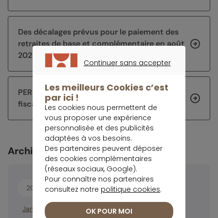
Des décalages prévus pour le paiement des
retraites de base et complémentaire en août
2026
Continuer sans accepter
CONTINUER SANS ACCEPTER
Les meilleurs Cookies c’est
PER ou assurance vie : comprendre l’écart
par ici !
fiscal en 2026
Les cookies nous permettent de
vous proposer une expérience
personnalisée et des publicités
adaptées à vos besoins.
Des partenaires peuvent déposer
Archives
des cookies complémentaires
(réseaux sociaux, Google).
Pour connaître nos partenaires
2026
2025
consultez notre
politique cookies
.
Janvier
Février
Mars
Avril
Mai
Juin
Juillet
Août
OK POUR MOI