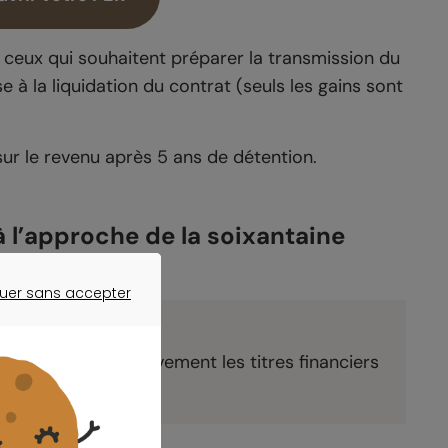
r ceux qui souhaitent préparer la transmission du
e à la liquidation du contrat (seuls les gains sont
ur le revenu après 5 ans de détention.
à l’approche de la soixantaine
uer sans accepter
ER SANS ACCEPTER
nt
 de céder progressivement les titres financiers