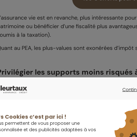
’assurance vie est en revanche, plus intéressante pou
atrimoine ou bénéficier d’une fiscalité plus avantageus
oumis à la taxation).
uant au PEA, les plus-values sont exonérées d’impôt s
Privilégier les supports moins risqués 
Contin
CONTINU
Importa
À partir de 50 ans, il est préférable pour l’épargnant
s Cookies c’est par ici !
et se tourner vers des supports moins risqués.
us permettent de vous proposer une
sonnalisée et des publicités adaptées à vos