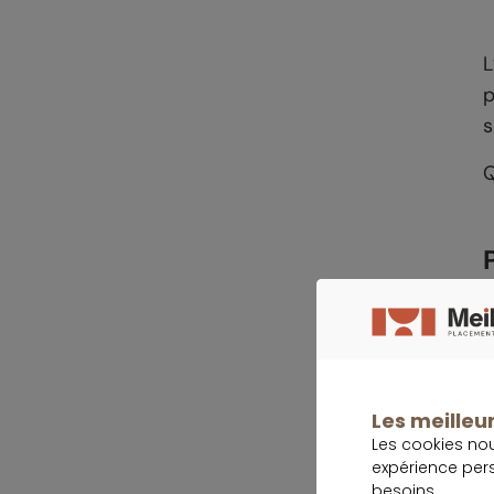
L
p
s
Q
Les meilleur
Les cookies no
expérience per
besoins.