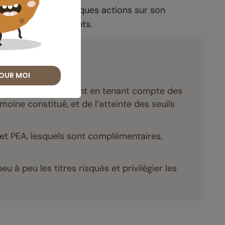
 de conserver quelques actions sur son
nces de ses placements.
OUR MOI
ratégie d’investissement en tenant compte des
moine constitué, et de l’atteinte des seuils
e et PEA, lesquels sont complémentaires,
eu à peu les titres risqués et privilégier les