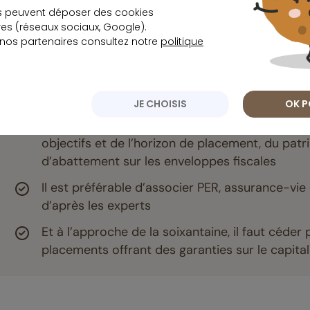
es professionnels du secteur recommandent toutefois
s peuvent déposer des cookies
s (réseaux sociaux, Google).
ortefeuille afin de ne pas trop affecter les performa
 nos partenaires consultez notre
politique
À retenir
JE CHOISIS
OK P
À partir de 50 ans, il convient d’ajuster la st
objectifs et de l’horizon de placement, du patri
d’abattement sur les enveloppes fiscales
Il est préférable d’associer PER, assurance-vi
d’après les experts
Et à l’approche de la soixantaine, il faut céder p
placements offrant des garanties sur le capital