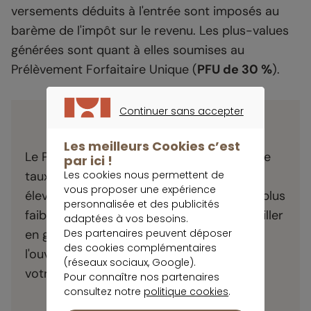
versements déduits à l'entrée sont imposés au
barème de l'impôt sur le revenu. Les plus-values
générées sont quant à elles soumises au
Prélèvement Forfaitaire Unique (
PFU de 30 %
).
Continuer sans accepter
À retenir
CONTINUER SANS ACCEPTER
Les meilleurs Cookies c’est
Le PER est d'autant plus efficace que votre
par ici !
taux marginal d'imposition aujourd'hui est
Les cookies nous permettent de
vous proposer une expérience
élevé, et que votre taux à la retraite sera plus
personnalisée et des publicités
faible. Prenez rendez-vous avec un conseiller
adaptées à vos besoins.
en gestion de patrimoine pour évaluer si
Des partenaires peuvent déposer
des cookies complémentaires
l'ouverture d'un PER est pertinente pour
(réseaux sociaux, Google).
votre profil.
Pour connaître nos partenaires
consultez notre
politique cookies
.