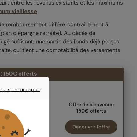
écart entre les revenus existants et les maximums
um vieillesse
.
e de remboursement différé, contrairement à
plan d’épargne retraite). Au décès de
st jugé suffisant, une partie des fonds déjà perçus
traite, qui tient une comptabilité des versements
: 150€ offerts
uer sans accepter
PER
ER SANS ACCEPTER
Offre de bienvenue
150€ offerts
Découvrir l'offre