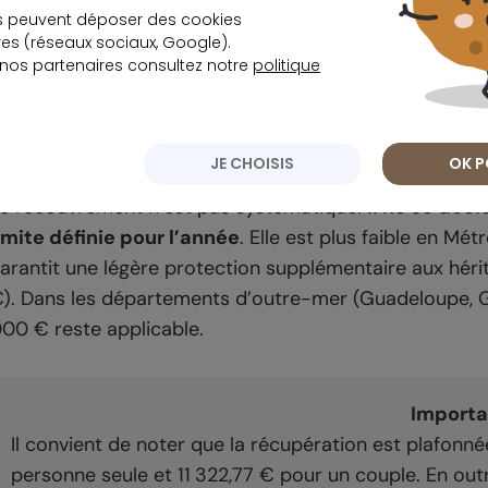
s peuvent déposer des cookies
Les unités de compte présentent un risque de pert
s (réseaux sociaux, Google).
 nos partenaires consultez notre
politique
Un seuil d’exonération revalorisé à 108
JE CHOISIS
OK P
e recouvrement n’est pas systématique.
Il ne se décl
imite définie pour l’année
. Elle est plus faible en Mé
arantit une légère protection supplémentaire aux hér
). Dans les départements d’outre-mer (Guadeloupe, Gu
00 € reste applicable.
Importa
Il convient de noter que la récupération est plafon
personne seule et 11 322,77 € pour un couple. En outr