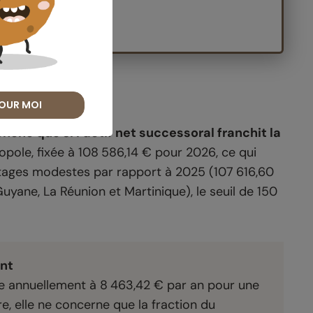
e en capital.
 586 euros
OUR MOI
enche que si l’actif net successoral franchit la
tropole, fixée à 108 586,14 € pour 2026, ce qui
itages modestes par rapport à 2025 (107 616,60
yane, La Réunion et Martinique), le seuil de 150
nt
née annuellement à 8 463,42 € par an pour une
e, elle ne concerne que la fraction du