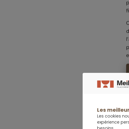
p
f
C
d
l
p
e
Les meilleur
Les cookies no
expérience per
besoins.