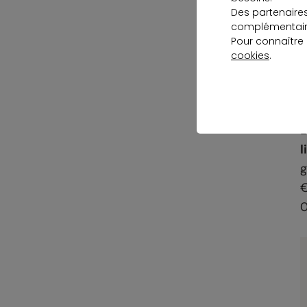
Des partenaire
complémentaire
Pour connaître
cookies
.
L
l
g
€
0