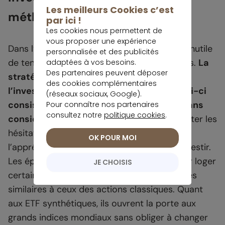
Les meilleurs Cookies c’est
méthode du DCA
par ici !
Les cookies nous permettent de
vous proposer une expérience
Dans l’univers financier, il est pratiquement inutile
personnalisée et des publicités
de tenter de deviner l’évolution des marchés.
La
adaptées à vos besoins.
Des partenaires peuvent déposer
stratégie la plus viable demeure
des cookies complémentaires
l’investissement progressif, ou DCA. Celui-ci
(réseaux sociaux, Google).
consiste à placer une somme régulière sans
Pour connaître nos partenaires
consultez notre
politique cookies
.
considérer les fluctuations
. Il permet d’éviter les
hésitations et les décisions tardives liées à
OK POUR MOI
l’appréhension du meilleur moment pour investir.
Les épargnants expérimentés l’utilisent pour loger
JE CHOISIS
certains titres non cotés, avec des avantages
similaires à ceux des actions classiques. Quant
aux ETF synthétiques, ils ouvrent la porte aux
grands indices mondiaux sans obliger à changer