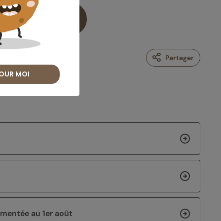
vret Meilleurtaux
Partager
OUR MOI
lementée au 1er août