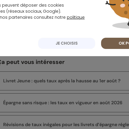
s peuvent déposer des cookies
Découvrez le super li
s (réseaux sociaux, Google).
 nos partenaires consultez notre
politique
Écrit par
Rédaction meilleurtaux Placement
JE CHOISIS
OK P
Ça peut vous intéresser
Livret Jeune : quels taux après la hausse au 1er août ?
Épargne sans risque : les taux en vigueur en août 2026
Révisions de taux inégales pour les livrets d’épargne rég