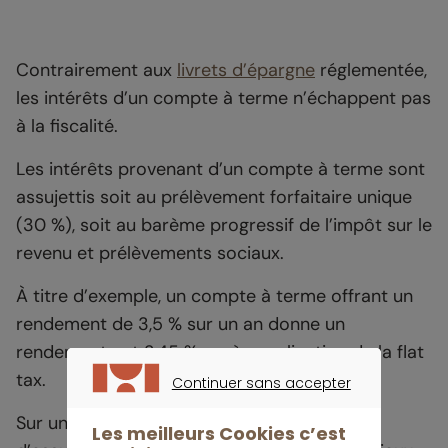
Contrairement aux
livrets d’épargne
réglementée,
les intérêts d’un compte à terme n’échappent pas
à la fiscalité.
Les intérêts provenant d’un compte à terme sont
assujettis soit au prélèvement forfaitaire unique
(30 %), soit au barème progressif de l’impôt sur le
revenu et prélèvements sociaux.
À titre d’exemple, un compte à terme offrant un
rendement de 3,5 % sur un an donne un
rendement net 2,45 % après application de la flat
tax.
Continuer sans accepter
CONTINUER SANS ACCEPTER
Sur un fonds en euros dans un contrat
Les meilleurs Cookies c’est