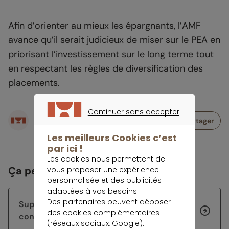
Afin d’orienter au mieux les épargnants, l’AMF
avance qu’il serait judicieux de miser sur le PEA en
priorisant l’investissement sur le long terme tout
en respectant les règles de diversification des
placements.
Continuer sans accepter
Écrit par
Partager
CONTINUER SANS ACCEPTER
Rédaction meilleurtaux Placement
Les meilleurs Cookies c’est
par ici !
Les cookies nous permettent de
Ça peut vous intéresser
vous proposer une expérience
personnalisée et des publicités
adaptées à vos besoins.
Des partenaires peuvent déposer
Super-livrets : jusqu’à 5% brut, sous
des cookies complémentaires
conditions
(réseaux sociaux, Google).