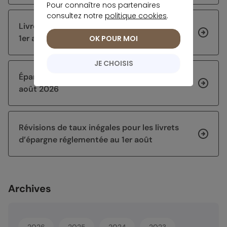
Pour connaître nos partenaires
consultez notre
politique cookies
.
Livret Jeune : quels taux après la hausse au
1er août ?
OK POUR MOI
JE CHOISIS
Épargne sans risque : les taux en vigueur en
août 2026
Révisions de taux inégales pour les livrets
d’épargne réglementée au 1er août
Archives
2026
2025
2024
2023