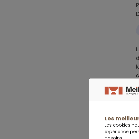
P
D
L
d
l
c
Les meilleur
I
Les cookies no
g
expérience per
besoins.