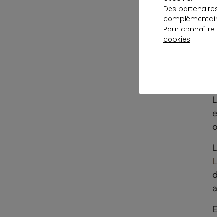
I
Des partenaire
p
complémentaire
Pour connaître
m
cookies
.
L
e
o
L
L
d
a
E