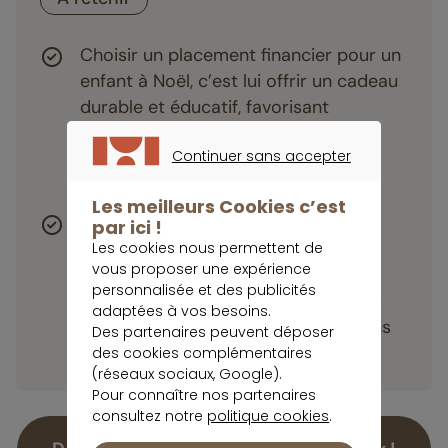
Choisir un placement financier pour un
enfant à Noël, c’est lui offrir un cadeau
durable et éducatif, favorisant
l’apprentissage financier et la
Continuer sans accepter
constitution d’un capital pour ses
CONTINUER SANS ACCEPTER
projets.
Les meilleurs Cookies c’est
Livret A, PEA, Assurance-vie : ces
par ici !
options offrent une variété de choix
Les cookies nous permettent de
vous proposer une expérience
adaptés à différents besoins et
personnalisée et des publicités
périodes de vie, plaçant ainsi l’avenir
adaptées à vos besoins.
financier des enfants entre des mains
Des partenaires peuvent déposer
expertes.
des cookies complémentaires
(réseaux sociaux, Google).
Pour connaître nos partenaires
consultez notre
politique cookies
.