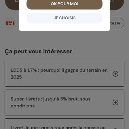
Découvrez le super livret Meilleurtaux !
OK POUR MOI
JE CHOISIS
Écrit par
Partager
Rédaction meilleurtaux Placement
Ça peut vous intéresser
LDDS à 1,7% : pourquoi il gagne du terrain en
2025
Super-livrets : jusqu’à 5% brut, sous
conditions
Livret Jeune : quels taux après la hausse au