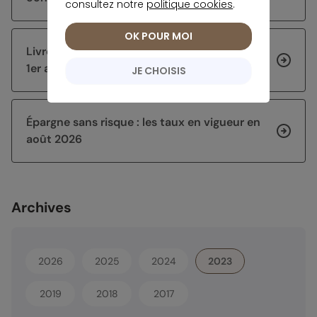
consultez notre
politique cookies
.
OK POUR MOI
Livret Jeune : quels taux après la hausse au
1er août ?
JE CHOISIS
Épargne sans risque : les taux en vigueur en
août 2026
Archives
2026
2025
2024
2023
2019
2018
2017