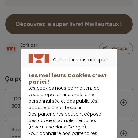
Découvrez le super livret Meilleurtaux !
Écrit par
Partager
Rédaction meilleurtaux Placement
Continuer sans accepter
CONTINUER SANS ACCEPTER
Les meilleurs Cookies c’est
Ça peut vous intéresser
par ici !
Les cookies nous permettent de
vous proposer une expérience
LDDS à 1,7% : pourquoi il gagne du terrain en
personnalisée et des publicités
2025
adaptées à vos besoins.
Des partenaires peuvent déposer
des cookies complémentaires
(réseaux sociaux, Google).
Super-livrets : jusqu’à 5% brut, sous
Pour connaître nos partenaires
conditions