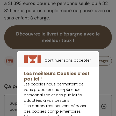
à 21 393 euros pour une personne seule, ou à 32
821 euros pour un couple marié ou pacsé, avec ou
sans enfant à charge.
Découvrez le livret d'épargne avec le
meilleur taux !
Écrit par
Continuer sans accepter
Partager
Rédaction meilleurtaux Placement
CONTINUER SANS ACCEPTER
Les meilleurs Cookies c’est
par ici !
Les cookies nous permettent de
Ça peut vous intéresser
vous proposer une expérience
personnalisée et des publicités
adaptées à vos besoins.
Super-livrets : jusqu’à 5% brut, sous
Des partenaires peuvent déposer
conditions
des cookies complémentaires