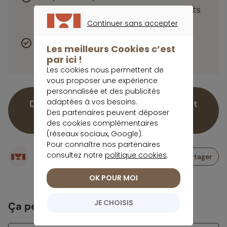
compte titre qui financera des projets
verts labellisés.
Continuer sans accepter
CONTINUER SANS ACCEPTER
Les premiers retraits partiels sont
Les meilleurs Cookies c’est
possibles après 18 ans.
par ici !
Les cookies nous permettent de
vous proposer une expérience
personnalisée et des publicités
adaptées à vos besoins.
Découvrez le placement financier fait
Des partenaires peuvent déposer
pour vous !
des cookies complémentaires
(réseaux sociaux, Google).
Pour connaître nos partenaires
Écrit par
consultez notre
politique cookies
.
Partager
Rédaction meilleurtaux Placement
OK POUR MOI
JE CHOISIS
Ça peut vous intéresser