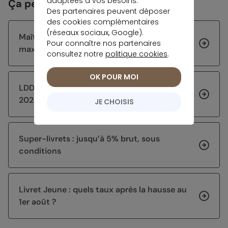
adaptées à vos besoins.
Ça peut vous intéresser
Des partenaires peuvent déposer
des cookies complémentaires
(réseaux sociaux, Google).
Maîtriser la règle des quinzaines pour
Pour connaître nos partenaires
maximiser les intérêts du Livret A
consultez notre
politique cookies
.
OK POUR MOI
LDDS à 1,7% : pourquoi il gagne du terrain en
2025
JE CHOISIS
Super-livrets : jusqu’à 5% brut, sous
conditions
Livret Jeune : quels taux après la hausse au
1er août ?