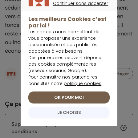
Continuer sans accepter
séduire, de plus en plus de ménages se tournent
CONTINUER SANS ACCEPTER
vers des livrets alternatifs, d’assurances vie en
Les meilleurs Cookies c’est
fonds euros ou d’investissements diversifiés. Il
par ici !
Les cookies nous permettent de
reste que ces produits sont exposés, directement
vous proposer une expérience
ou indirectement, aux conditions macro-
personnalisée et des publicités
économiques.
adaptées à vos besoins.
Des partenaires peuvent déposer
des cookies complémentaires
(réseaux sociaux, Google).
Écrit par
Partager
Pour connaître nos partenaires
Rédaction meilleurtaux Placement
consultez notre
politique cookies
.
OK POUR MOI
Ça peut vous intéresser
JE CHOISIS
Super-livrets : jusqu’à 5% brut, sous
conditions