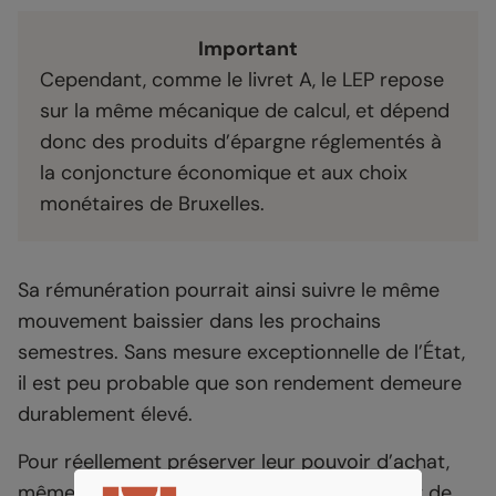
Important
Cependant, comme le livret A, le LEP repose
sur la même mécanique de calcul, et dépend
donc des produits d’épargne réglementés à
la conjoncture économique et aux choix
monétaires de Bruxelles.
Sa rémunération pourrait ainsi suivre le même
mouvement baissier dans les prochains
semestres. Sans mesure exceptionnelle de l’État,
il est peu probable que son rendement demeure
durablement élevé.
Pour réellement préserver leur pouvoir d’achat,
même si la sécurité et la liquidité continuent de