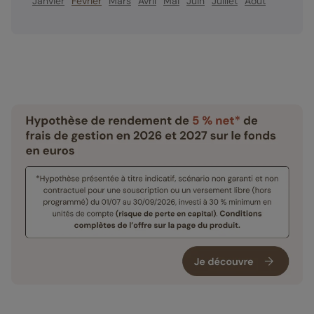
Janvier
Février
Mars
Avril
Mai
Juin
Juillet
Août