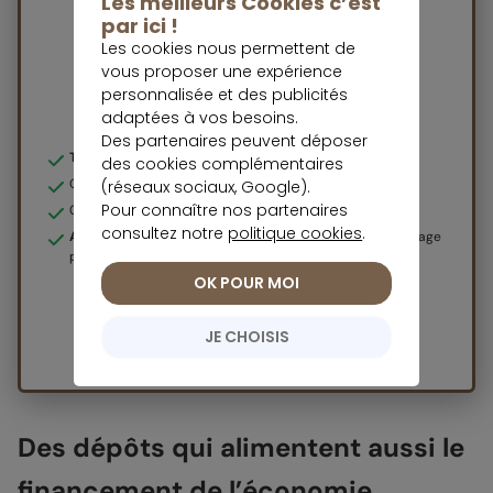
Les meilleurs Cookies c’est
par ici !
Les cookies nous permettent de
vous proposer une expérience
personnalisée et des publicités
Note trustpilot :
adaptées à vos besoins.
Des partenaires peuvent déposer
Taux de 2% annuel brut
des cookies complémentaires
Capital garanti et toujours disponible
(réseaux sociaux, Google).
Pour connaître nos partenaires
0 frais
consultez notre
politique cookies
.
Accessible dès 10€
, offre
sous conditions
visible sur la page
produit
OK POUR MOI
Offre du moment
JE CHOISIS
Ouvrir mon livret
Des dépôts qui alimentent aussi le
financement de l’économie