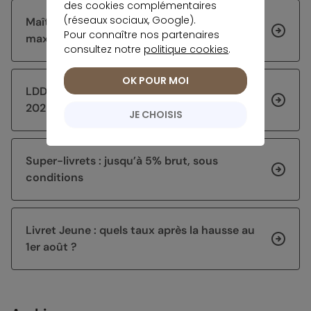
des cookies complémentaires
(réseaux sociaux, Google).
Maîtriser la règle des quinzaines pour
Pour connaître nos partenaires
maximiser les intérêts du Livret A
consultez notre
politique cookies
.
OK POUR MOI
LDDS à 1,7% : pourquoi il gagne du terrain en
2025
JE CHOISIS
Super-livrets : jusqu’à 5% brut, sous
conditions
Livret Jeune : quels taux après la hausse au
1er août ?