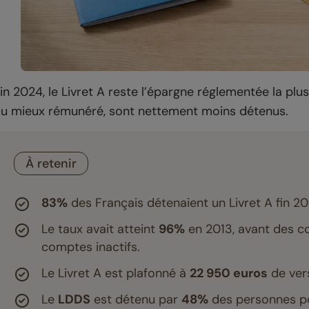
in 2024, le Livret A reste l’épargne réglementée la pl
u mieux rémunéré, sont nettement moins détenus.
À retenir
83%
des Français détenaient un Livret A fin 202
Le taux avait atteint
96%
en 2013, avant des co
comptes inactifs.
Le Livret A est plafonné à
22 950 euros
de ver
Le
LDDS
est détenu par
48%
des personnes po