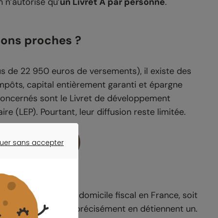
n n’autorise qu’
un Livret A par personne
.
tions proches ?
lus de 22 950 euros de versements), il existe des
impôts, capital entièrement garanti et épargne
 concernés sont le Livret de développement
re (LEP). Pourtant, leur diffusion reste limitée.
et Meilleurtaux
uer sans accepter
ER SANS ACCEPTER
majeure ayant son domicile fiscal en France, soit
e accessibilité, 48% précisément en détiennent un.