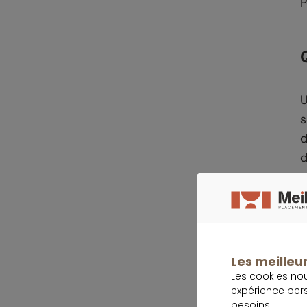
P
U
s
d
d
L
Les meilleur
Les cookies no
expérience per
e
besoins.