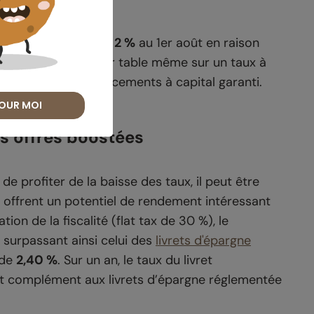
ser sous la barre des
2 %
au 1er août en raison
'économiste Eric Dor table même sur un taux à
r vers d’autres placements à capital garanti.
OUR MOI
es offres boostées
de profiter de la baisse des taux, il peut être
i offrent un potentiel de rendement intéressant
ion de la fiscalité (flat tax de 30 %), le
 surpassant ainsi celui des
livrets d'épargne
 de
2,40 %
. Sur un an, le taux du livret
fait complément aux livrets d’épargne réglementée