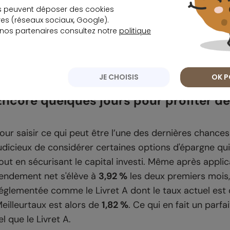
iminuer.
s peuvent déposer des cookies
s (réseaux sociaux, Google).
elon plusieurs experts, le taux du livret A devrait pas
 nos partenaires consultez notre
politique
otamment, du ralentissement de la hausse des prix. L
,6 %
ce qui pourrait pousser les épargnants à se tourne
JE CHOISIS
OK P
Encore quelques jours pour profiter d
our saisir ce qui peut être l’une des dernières chances 
udicieux de considérer certaines options d'épargne qu
out en sécurisant le capital investi. Même après applicat
endement net s'élève à
3,92 %
les deux premiers mois,
églementée comme le Livret A dont le taux actuel est
eilleurtaux est alors de
1,82 %
. Ce qui en fait un par
el que le Livret A.