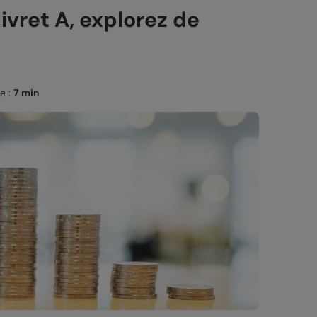
livret A, explorez de
e :
7 min