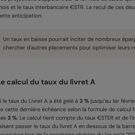
ois et le taux interbancaire €STR. Le recul de ces deux
ette anticipation.
Un taux en baisse pourrait inciter de nombreux éparg
chercher d'autres placements pour optimiser leurs 
Le calcul du taux du livret A
i le taux du Livret A a été gelé à
3 %
jusqu’au 1er févrie
e cette dernière échéance selon la formule de calcul 
des
3 %
. Le calcul tient compte du taux €STER et de l’in
aisant passer le taux du livret A en dessous de la bar
oursuivre lors de la prochaine révision du 1er août 20