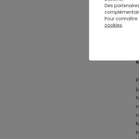
d
Des partenaire
complémentaire
S
Pour connaître
cookies
.
n
1
P
j
t
r
r
M
t