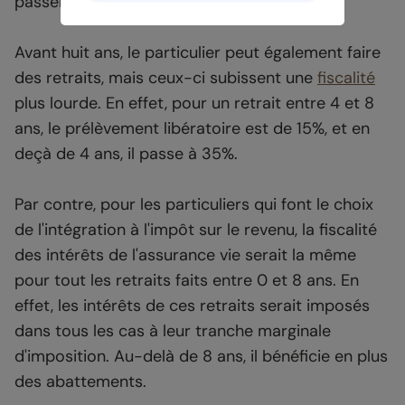
passer dans la tranche à 14%
Avant huit ans, le particulier peut également faire
des retraits, mais ceux-ci subissent une
fiscalité
plus lourde. En effet, pour un retrait entre 4 et 8
ans, le prélèvement libératoire est de 15%, et en
deçà de 4 ans, il passe à 35%.
Par contre, pour les particuliers qui font le choix
de l'intégration à l'impôt sur le revenu, la fiscalité
des intérêts de l'assurance vie serait la même
pour tout les retraits faits entre 0 et 8 ans. En
effet, les intérêts de ces retraits serait imposés
dans tous les cas à leur tranche marginale
d'imposition. Au-delà de 8 ans, il bénéficie en plus
des abattements.