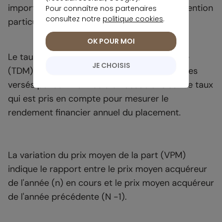
importance, certains doivent retenir une attention
Pour connaître nos partenaires
consultez notre
politique cookies
.
particulière :
OK POUR MOI
Le taux de distribution sur valeur de marché
JE CHOISIS
(TDM) correspond au montant des dividendes
versés pendant l'année à un associé. C'est ce taux
qui est pris en compte pour mesurer le
rendement financier annuel du placement.
La variation du prix moyen de la part (VPM)
indique le rapport entre le prix moyen acquéreur
de l'année (n) en cours et le prix moyen acquéreur
de l'année précédente (N -1).