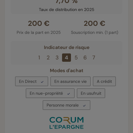
7,70 %
Taux de distribution en 2025
200 €
200 €
Prix de la part en 2025
Souscription min. (1 part)
Indicateur de risque
1
2
3
4
5
6
7
Modes d'achat
En Direct
En assurance vie
A crédit
En nue-propriété
En usufruit
Personne morale