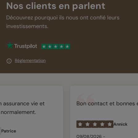
Nos clients en parlent
Découvrez pourquoi ils nous ont confié leurs
investissements.
Réglementation
ance vie et
Bon contact et bonnes explic
alement.
Annick
e
09/08/2026 -