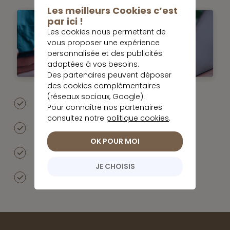
Les meilleurs Cookies c’est
par ici !
Les cookies nous permettent de
vous proposer une expérience
personnalisée et des publicités
adaptées à vos besoins.
Des partenaires peuvent déposer
des cookies complémentaires
(réseaux sociaux, Google).
28 ans
d’expérience
Pour connaître nos partenaires
consultez notre
politique cookies
.
+55 000
clients
OK POUR MOI
Nos conseillers disponibles
JE CHOISIS
7 agences
partout en France