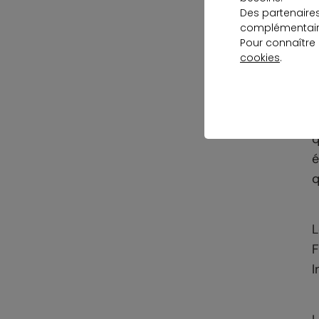
L
Des partenaire
c
complémentaire
Pour connaître
cookies
.
I
q
é
q
L
F
I