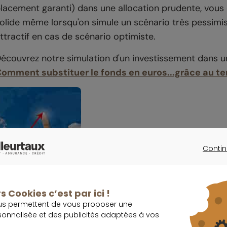
lacement garanti) dans une allocation prudente, vous o
olide même lorsqu'on simule un scénario très pessimi
ttractif en cas de scénario optimiste.
écouvrez notre simulation d'un investissement dans u
omment substituer le fonds en euros...grâce au t
Contin
CONTINU
s Cookies c’est par ici !
2 - Qu'est ce qu'un " OPCVM Diversifié 
us permettent de vous proposer une
sonnalisée et des publicités adaptées à vos