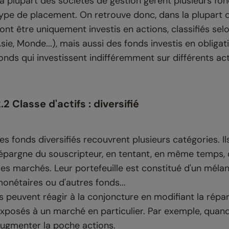
a plupart des sociétés de gestion gèrent plusieurs f
ype de placement. On retrouve donc, dans la plupart 
ont être uniquement investis en actions, classifiés sel
sie, Monde...), mais aussi des fonds investis en obliga
onds qui investissent indifféremment sur différents ac
.2 Classe d'actifs : diversifié
es fonds diversifiés recouvrent plusieurs catégories. 
'épargne du souscripteur, en tentant, en même temps, 
es marchés. Leur portefeuille est constitué d'un mélang
onétaires ou d'autres fonds...
ls peuvent réagir à la conjoncture en modifiant la répar
xposés à un marché en particulier. Par exemple, quand 
ugmenter la poche actions.