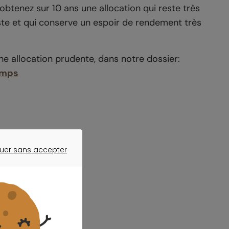
btenez sur 10 ans une allocation qui reste très
ste et qui conserve un espoir de rendement très
ne allocation prudente, dans notre dossier:
emps
uer sans accepter
ER SANS ACCEPTER
" ?