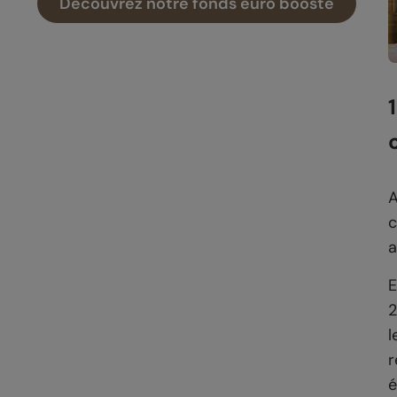
Découvrez notre fonds euro boosté
A
c
a
E
2
l
r
é