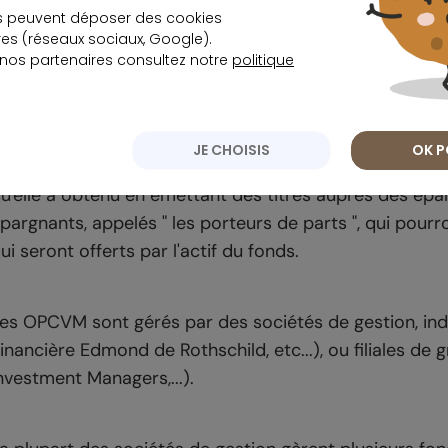
es OPCVM, plus généralement appelés fonds d'invest
s peuvent déposer des cookies
ollectif de valeurs mobilières.
s (réseaux sociaux, Google).
 nos partenaires consultez notre
politique
2.1 Qu'est ce qu'un OPCVM ?
JE CHOISIS
OK P
l s'agit d'une entité qui va investir sur des produits de 
u'elle a obtenu en émettant des titres auprès des épar
pargnants, appelés " les porteurs de parts ", qui pou
ui seront offerts par l'actif du fonds.
es OPCVM sont gérés par des sociétés de gestion, i
inancière Edmond de Rothschild, etc...), ou filiales 
nvestment Managers,...).