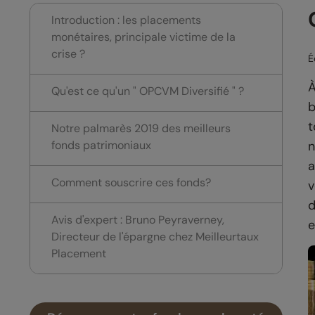
Introduction : les placements
monétaires, principale victime de la
crise ?
É
À
Qu'est ce qu'un " OPCVM Diversifié " ?
b
t
Notre palmarès 2019 des meilleurs
fonds patrimoniaux
n
a
Comment souscrire ces fonds?
v
d
Avis d'expert : Bruno Peyraverney,
e
Directeur de l'épargne chez Meilleurtaux
Placement