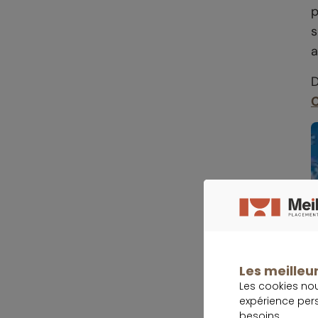
p
s
a
D
C
Les meilleur
Les cookies no
expérience per
besoins.