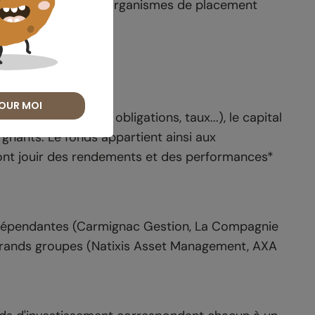
issement, sont des organismes de placement
OUR MOI
placement (actions, obligations, taux...), le capital
gnants. Le fonds appartient ainsi aux
rront jouir des rendements et des performances*
ndépendantes (Carmignac Gestion, La Compagnie
de grands groupes (Natixis Asset Management, AXA