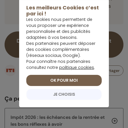
une sécurité renforcée face aux défis
Les meilleurs Cookies c’est
par ici !
économiques et sociaux.
Les cookies nous permettent de
vous proposer une expérience
personnalisée et des publicités
adaptées à vos besoins.
Découvrez le placement financier fait
Des partenaires peuvent déposer
pour vous !
des cookies complémentaires
(réseaux sociaux, Google).
Pour connaître nos partenaires
consultez notre
politique cookies
.
Écrit par
Partager
Rédaction meilleurtaux Placement
OK POUR MOI
JE CHOISIS
Ça peut vous intéresser
Impôt 2026 : les échéances de la rentrée et
les bons réflexes à avoir